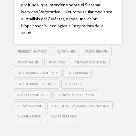
profunda, que interviene sobre el Sistema
Nervioso Vegetativo – Neuromuscular mediante
el Análisis del Carácter, desde una visión
biopsicosocial, ecológica e integradora de la
salud.
FEDERICO NAVARRO
OLA RAKNES
ORGONTERAPIA
PSICOANÁLISIS
PSICOLOGÍA
PSICÓLOGO VALENCIA
PSICOTERAPEUTA VALENCIA
PSICOTERAPIA
PSICOTERAPIA PROFUNDA
SEXOLOGÍA
SEXÓLOGO VALENCIA
TERAPIA PSICOCORPORAL
TERAPIA SEXUAL
VEGETOTERAPIA CARACTEROANALÍTICA
WILHELM REICH
XAVIER SERRANO