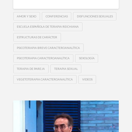
AMOR Y SEXO
CONFERENCIAS
DISFUNCIONES SEXUALES
ESCUELA ESPAÑOLA DE TERAPIA REICHIANA
ESTRUCTURAS DE CARÁCTER
PSICOTERAPIA BREVE CARACTEROANALÍTICA
PSICOTERAPIA CARACTEROANALÍTICA
SEXOLOGÍA
TERAPIA DE PAREJA
TERAPIA SEXUAL
VEGETOTERAPIA CARACTEROANALÍTICA
VIDEOS