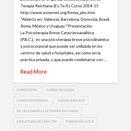
Terapia Reichiana (Es.Te.R.) Curso 2014-15
http://www.esternet.org/forma_pbc.htm
*Abierto en: Valencia, Barcelona, Donostia, Brasil,
Roma, México y Uruguay *Presentación
La Psicoterapia Breve Caracteroanalítica
(P.B.C.), es una psicoterapia breve psicodinámica
y psicocorporal que puede ser utilizada en los
centros de salud y hospitales, así como en la
práctica privada, y que puede combinarse con …
Read More
CURSOS ESTER
CURSOS PSICOLOGÍA
CURSOS PSICOTERAPIA
CURSOS SEXOLOGÍA
ESCUELA ESPAÑOLA DE TERAPIA REICHIANA
ESTRUCTURAS DE CARÁCTER
FORMACIÓN ES.TE.R