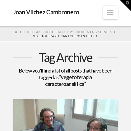
T
t
W
Navig
Joan Vílchez Cambronero
HOME
SEXOLOGÍA, PSICOTERAPIA Y PSICOLOGÍA EN VALENCIA
VEGETOTERAPIA CARACTEROANALÍTICA
Tag Archive
Below you'll find a list of all posts that have been
tagged as
“vegetoterapia
caracteroanalítica”