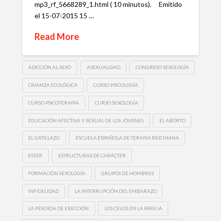
mp3_rf_5668289_1.html ( 10 minutos). Emitido
el 15-07-2015 15 …
Read More
ADICCIÓN AL SEXO
ASEXUALIDAD
CONGRESO SEXOLOGÍA
CRIANZA ECOLÓGICA
CURSO PSICOLOGÍA
CURSO PSICOTERAPIA
CURSO SEXOLOGÍA
EDUCACIÓN AFECTIVA Y SEXUAL DE LOS JÓVENES
EL ABORTO
EL GATILLAZO
ESCUELA ESPAÑOLA DE TERAPIA REICHIANA
ESTER
ESTRUCTURAS DE CARÁCTER
FORMACIÓN SEXOLOGÍA
GRUPOS DE HOMBRES
INFIDELIDAD
LA INTERRUPCIÓN DEL EMBARAZO
LA PÉRDIDA DE ERECCIÓN
LOS CELOS EN LA PAREJA