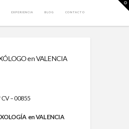
T
t
W
EXPERIENCIA
BLOG
CONTACTO
EXÓLOGO en VALENCIA
º CV – 00855
EXOLOGÍA en VALENCIA