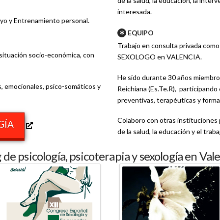
de la salud, la educación, la inter
interesada.
oyo y Entrenamiento personal.
EQUIPO
Trabajo en consulta privada 
situación socio-económica, con
SEXOLOGO en VALENCIA.
He sido durante 30 años miembro 
s, emocionales, psico-somáticos y
Reichiana (Es.Te.R), participando 
preventivas, terapéuticas y forma
Colaboro con otras instituciones 
GÍA
de la salud, la educación y el traba
 de psicología, psicoterapia y sexología en Val