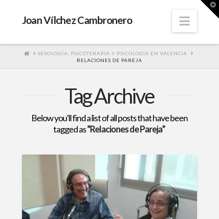
T
t
W
Navig
Joan Vílchez Cambronero
HOME
SEXOLOGÍA, PSICOTERAPIA Y PSICOLOGÍA EN VALENCIA
RELACIONES DE PAREJA
Tag Archive
Below you'll find a list of all posts that have been
tagged as
“Relaciones de Pareja”