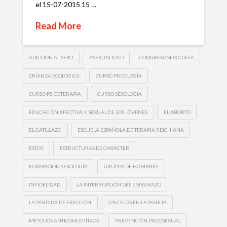
el 15-07-2015 15 …
Read More
ADICCIÓN AL SEXO
ASEXUALIDAD
CONGRESO SEXOLOGÍA
CRIANZA ECOLÓGICA
CURSO PSICOLOGÍA
CURSO PSICOTERAPIA
CURSO SEXOLOGÍA
EDUCACIÓN AFECTIVA Y SEXUAL DE LOS JÓVENES
EL ABORTO
EL GATILLAZO
ESCUELA ESPAÑOLA DE TERAPIA REICHIANA
ESTER
ESTRUCTURAS DE CARÁCTER
FORMACIÓN SEXOLOGÍA
GRUPOS DE HOMBRES
INFIDELIDAD
LA INTERRUPCIÓN DEL EMBARAZO
LA PÉRDIDA DE ERECCIÓN
LOS CELOS EN LA PAREJA
MÉTODOS ANTICONCEPTIVOS
PREVENCIÓN PSICOSEXUAL