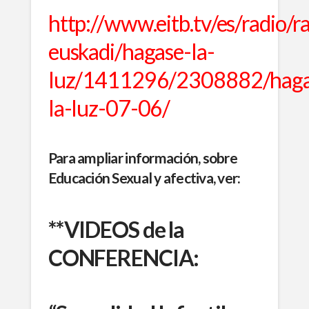
http://www.eitb.tv/es/radio/r
euskadi/hagase-la-
luz/1411296/2308882/haga
la-luz-07-06/
Para ampliar información, sobre
Educación Sexual y afectiva, ver:
**VIDEOS de la
CONFERENCIA: