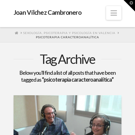
T
t
W
Navig
Joan Vílchez Cambronero
HOME
SEXOLOGÍA, PSICOTERAPIA Y PSICOLOGÍA EN VALENCIA
PSICOTERAPIA CARACTEROANALÍTICA
Tag Archive
Below you'll find a list of all posts that have been
tagged as
“psicoterapia caracteroanalítica”