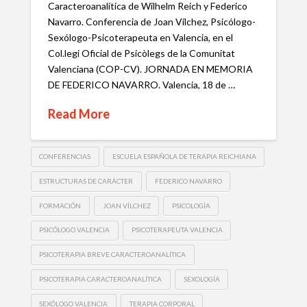
Caracteroanalítica de Wilhelm Reich y Federico
Navarro. Conferencia de Joan Vílchez, Psicólogo-
Sexólogo-Psicoterapeuta en Valencia, en el
Col.legi Oficial de Psicòlegs de la Comunitat
Valenciana (COP-CV). JORNADA EN MEMORIA
DE FEDERICO NAVARRO. Valencia, 18 de …
Read More
CONFERENCIAS
ESCUELA ESPAÑOLA DE TERAPIA REICHIANA
ESTRUCTURAS DE CARÁCTER
FEDERICO NAVARRO
FORMACIÓN
JOAN VÍLCHEZ
PSICOLOGÍA
PSICÓLOGO VALENCIA
PSICOTERAPEUTA VALENCIA
PSICOTERAPIA BREVE CARACTEROANALÍTICA
PSICOTERAPIA CARACTEROANALÍTICA
SEXOLOGÍA
SEXÓLOGO VALENCIA
TERAPIA CORPORAL