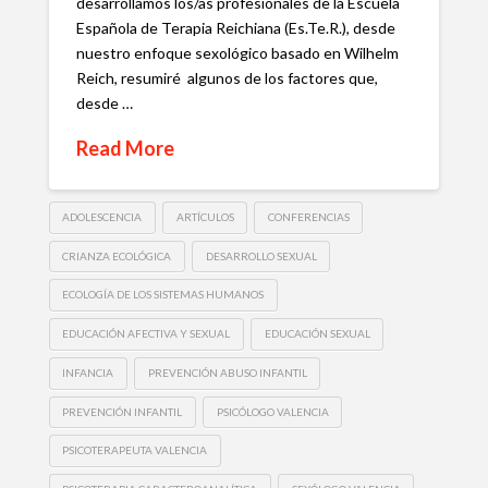
desarrollamos los/as profesionales de la Escuela
Española de Terapia Reichiana (Es.Te.R.), desde
nuestro enfoque sexológico basado en Wilhelm
Reich, resumiré algunos de los factores que,
desde …
Read More
ADOLESCENCIA
ARTÍCULOS
CONFERENCIAS
CRIANZA ECOLÓGICA
DESARROLLO SEXUAL
ECOLOGÍA DE LOS SISTEMAS HUMANOS
EDUCACIÓN AFECTIVA Y SEXUAL
EDUCACIÓN SEXUAL
INFANCIA
PREVENCIÓN ABUSO INFANTIL
PREVENCIÓN INFANTIL
PSICÓLOGO VALENCIA
PSICOTERAPEUTA VALENCIA