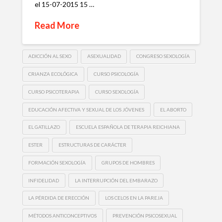
el 15-07-2015 15 …
Read More
ADICCIÓN AL SEXO
ASEXUALIDAD
CONGRESO SEXOLOGÍA
CRIANZA ECOLÓGICA
CURSO PSICOLOGÍA
CURSO PSICOTERAPIA
CURSO SEXOLOGÍA
EDUCACIÓN AFECTIVA Y SEXUAL DE LOS JÓVENES
EL ABORTO
EL GATILLAZO
ESCUELA ESPAÑOLA DE TERAPIA REICHIANA
ESTER
ESTRUCTURAS DE CARÁCTER
FORMACIÓN SEXOLOGÍA
GRUPOS DE HOMBRES
INFIDELIDAD
LA INTERRUPCIÓN DEL EMBARAZO
LA PÉRDIDA DE ERECCIÓN
LOS CELOS EN LA PAREJA
MÉTODOS ANTICONCEPTIVOS
PREVENCIÓN PSICOSEXUAL