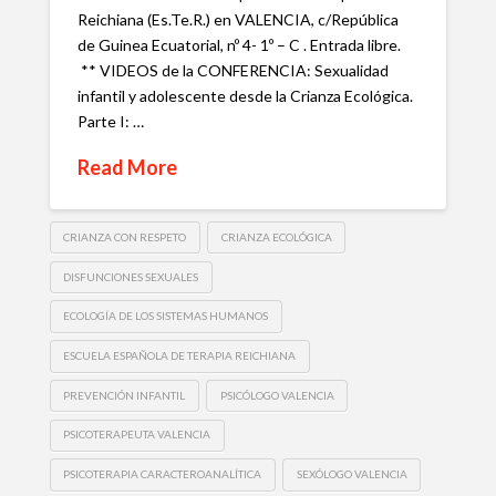
Reichiana (Es.Te.R.) en VALENCIA, c/República
de Guinea Ecuatorial, nº 4- 1º – C . Entrada libre.
** VIDEOS de la CONFERENCIA: Sexualidad
infantil y adolescente desde la Crianza Ecológica.
Parte I: …
Read More
CRIANZA CON RESPETO
CRIANZA ECOLÓGICA
DISFUNCIONES SEXUALES
ECOLOGÍA DE LOS SISTEMAS HUMANOS
ESCUELA ESPAÑOLA DE TERAPIA REICHIANA
PREVENCIÓN INFANTIL
PSICÓLOGO VALENCIA
PSICOTERAPEUTA VALENCIA
PSICOTERAPIA CARACTEROANALÍTICA
SEXÓLOGO VALENCIA