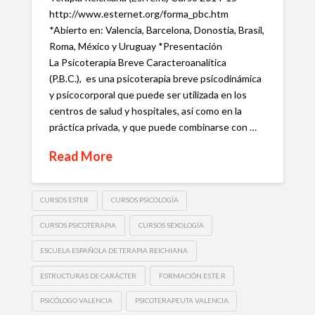
http://www.esternet.org/forma_pbc.htm
*Abierto en: Valencia, Barcelona, Donostia, Brasil,
Roma, México y Uruguay *Presentación
La Psicoterapia Breve Caracteroanalítica
(P.B.C.), es una psicoterapia breve psicodinámica
y psicocorporal que puede ser utilizada en los
centros de salud y hospitales, así como en la
práctica privada, y que puede combinarse con …
Read More
CURSOS ESTER
CURSOS PSICOLOGÍA
CURSOS PSICOTERAPIA
CURSOS SEXOLOGÍA
ESCUELA ESPAÑOLA DE TERAPIA REICHIANA
ESTRUCTURAS DE CARÁCTER
FORMACIÓN ES.TE.R
PSICÓLOGO VALENCIA
PSICOTERAPEUTA VALENCIA