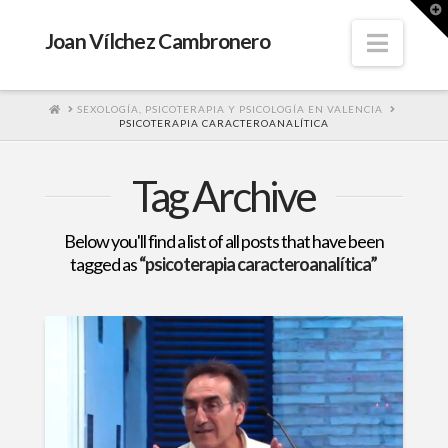
T
t
W
Navig
Joan Vílchez Cambronero
HOME
SEXOLOGÍA, PSICOTERAPIA Y PSICOLOGÍA EN VALENCIA
PSICOTERAPIA CARACTEROANALÍTICA
Tag Archive
Below you'll find a list of all posts that have been
tagged as
“psicoterapia caracteroanalítica”