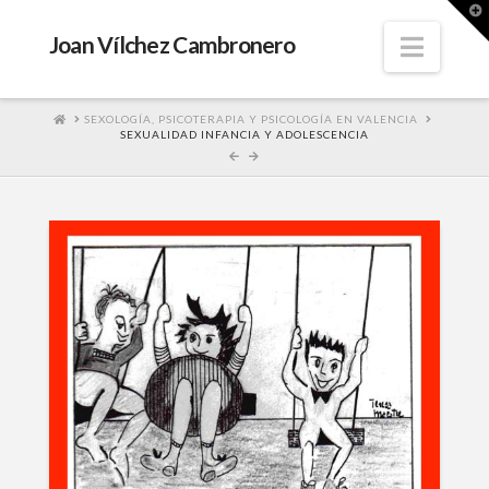
T
t
W
Navig
Joan Vílchez Cambronero
HOME
SEXOLOGÍA, PSICOTERAPIA Y PSICOLOGÍA EN VALENCIA
SEXUALIDAD INFANCIA Y ADOLESCENCIA