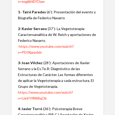
v=eqgikhBYOaw
1- Tairé Paredes
(6´): Presentación del evento y
Biografía de Federico Navarro
2-Xavier Serrano
(37´): La Vegetoterapia
Caracteroanalítica de W. Reich y aportaciones de
Federico Navarro.
https://www.youtube.com/watch?
v=PDIRjarp6dc
3-Joan Vílchez
(28´): Aportaciones de Xavier
Serrano y la Es.Te.R: Diagnóstico de las
Estructuras de Carácter. Las formas diferentes
de aplicar la Vegetoterapia a cada estructura. El
Grupo de Vegetoterapia.
https://www.youtube.com/watch?
v=UeKYfRNRqOk
4-Javier Torró
(36´): Psicoterapia Breve
Caracteroanalítica (P.B.C.) Aportación de Xavier