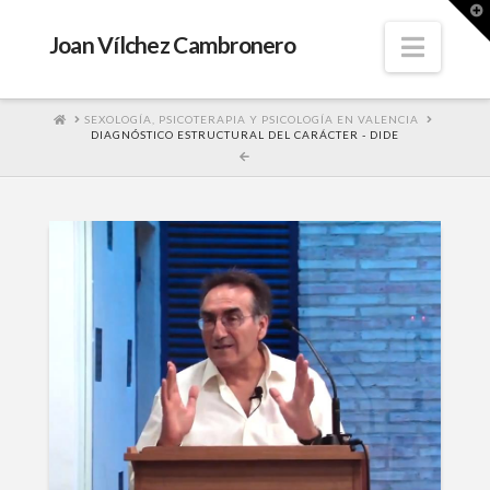
T
t
W
Navig
Joan Vílchez Cambronero
HOME
SEXOLOGÍA, PSICOTERAPIA Y PSICOLOGÍA EN VALENCIA
DIAGNÓSTICO ESTRUCTURAL DEL CARÁCTER - DIDE