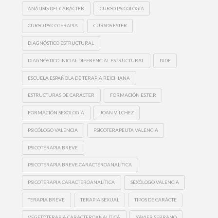
ANÁLISIS DEL CARÁCTER
CURSO PSICOLOGÍA
CURSO PSICOTERAPIA
CURSOS ESTER
DIAGNÓSTICO ESTRUCTURAL
DIAGNÓSTICO INICIAL DIFERENCIAL ESTRUCTURAL
DIDE
ESCUELA ESPAÑOLA DE TERAPIA REICHIANA
ESTRUCTURAS DE CARÁCTER
FORMACIÓN ES.TE.R
FORMACIÓN SEXOLOGÍA
JOAN VÍLCHEZ
PSICÓLOGO VALENCIA
PSICOTERAPEUTA VALENCIA
PSICOTERAPIA BREVE
PSICOTERAPIA BREVE CARACTEROANALÍTICA
PSICOTERAPIA CARACTEROANALÍTICA
SEXÓLOGO VALENCIA
TERAPIA BREVE
TERAPIA SEXUAL
TIPOS DE CARÁCTE
VEGETOTERAPIA CARACTEROANALÍTICA
XAVIER SERRANO