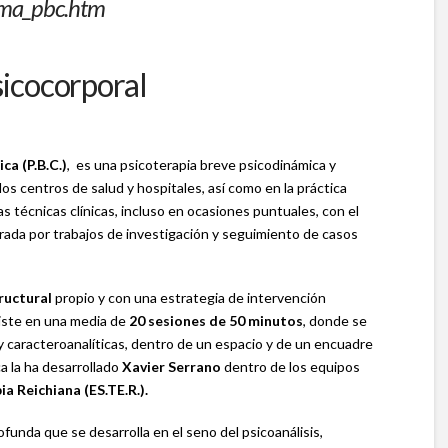
rma_pbc.htm
sicocorporal
ca (P.B.C.)
,
es una psicoterapia breve psicodinámica y
los centros de salud y hospitales, así como en la práctica
s técnicas clínicas, incluso en ocasiones puntuales, con el
rada por trabajos de investigación y seguimiento de casos
ructural
propio y con una estrategia de intervención
siste en una media de
20 sesiones de 50 minutos
, donde se
 caracteroanalíticas, dentro de un espacio y de un encuadre
ca la ha desarrollado
Xavier Serrano
dentro de los equipos
a Reichiana (ES.TE.R.).
rofunda que se desarrolla en el seno del psicoanálisis,