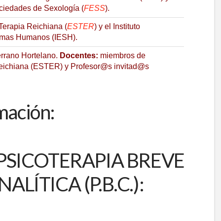
ciedades de Sexología (
FESS
).
Terapia Reichiana (
ESTER
) y el Instituto
stemas Humanos (IESH).
rrano Hortelano.
Docentes:
miembros de
Reichiana (ESTER) y Profesor@s invitad@s
mación:
en PSICOTERAPIA BREVE
ÍTICA (P.B.C.):