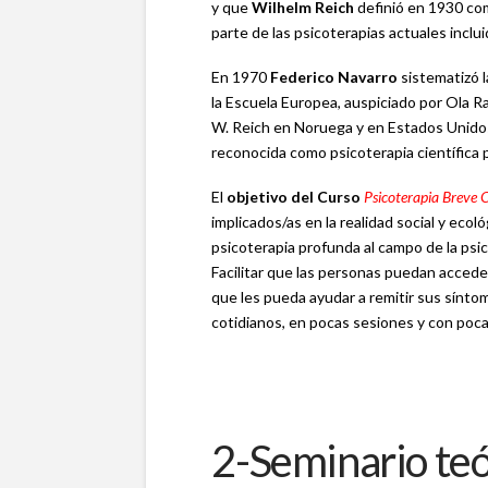
y que
Wilhelm Reich
definió en 1930 c
parte de las psicoterapias actuales inclui
En 1970
Federico Navarro
sistematizó l
la Escuela Europea, auspiciado por Ola Ra
W. Reich en Noruega y en Estados Unidos
reconocida como psicoterapia científica
El
objetivo del
Curso
Psicoterapia Breve C
implicados/as en la realidad social y ecológ
psicoterapia profunda al campo de la psicol
Facilitar que las personas puedan acceder
que les pueda ayudar a remitir sus sínto
cotidianos, en pocas sesiones y con poca
2-Seminario teór