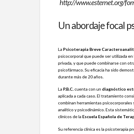
http://www.esternet.org/fo
Un abordaje focal p
La
Psicoterapia Breve Caracteroanalíti
psicocorporal que puede ser utilizada en 
privada, y que puede combinarse con otra
psicofármaco. Su eficacia ha sido demost
durante más de 20 años.
La
P.B.C.
cuenta con un
diagnóstico est
aplicada a cada caso. El tratamiento con
combinan herramientas psicocorporales y
analítico y psicodinámico. Esta sistemáti
clínicos de la
Escuela Española de Terapi
Su referencia clínica es la psicoterapia p