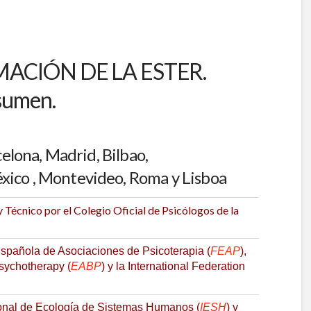
MACIÓN DE LA ESTER.
sumen.
elona, Madrid, Bilbao,
xico
, Montevideo, Roma y Lisboa
y Técnico por el Colegio Oficial de Psicólogos de la
spañola de Asociaciones de Psicoterapia (
FEAP
),
sychotherapy (
EABP
) y la International Federation
cional de Ecología de Sistemas Humanos (
IESH
) y