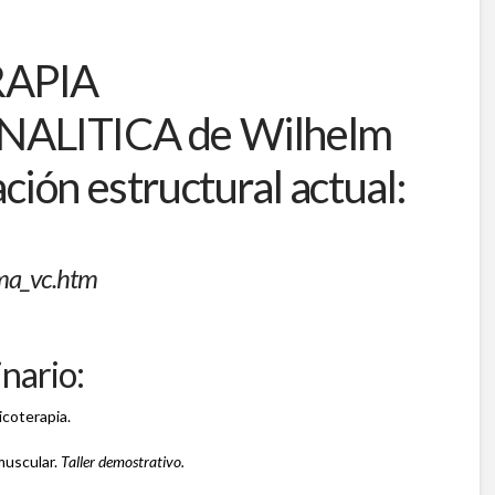
RAPIA
LITICA de Wilhelm
ación estructural actual:
rma_vc.htm
nario:
icoterapia.
muscular.
Taller demostrativo.