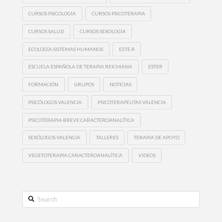
CURSOS PSICOLOGÍA
CURSOS PSICOTERAPIA
CURSOS SALUD
CURSOS SEXOLOGÍA
ECOLOGÍA SISTEMAS HUMANOS
ES.TE.R
ESCUELA ESPAÑOLA DE TERAPIA REICHIANA
ESTER
FORMACIÓN
GRUPOS
NOTICIAS
PSICÓLOGOS VALENCIA
PSICOTERAPEUTAS VALENCIA
PSICOTERAPIA BREVE CARACTEROANALÍTICA
SEXÓLOGOS VALENCIA
TALLERES
TERAPIA DE APOYO
VEGETOTERAPIA CARACTEROANALÍTICA
VIDEOS
Search