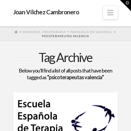
T
t
W
Navig
Joan Vílchez Cambronero
HOME
SEXOLOGÍA, PSICOTERAPIA Y PSICOLOGÍA EN VALENCIA
PSICOTERAPEUTAS VALENCIA
Tag Archive
Below you'll find a list of all posts that have been
tagged as
“psicoterapeutas valencia”