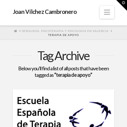
T
t
W
Navig
Joan Vílchez Cambronero
HOME
SEXOLOGÍA, PSICOTERAPIA Y PSICOLOGÍA EN VALENCIA
TERAPIA DE APOYO
Tag Archive
Below you'll find a list of all posts that have been
tagged as
“terapia de apoyo”