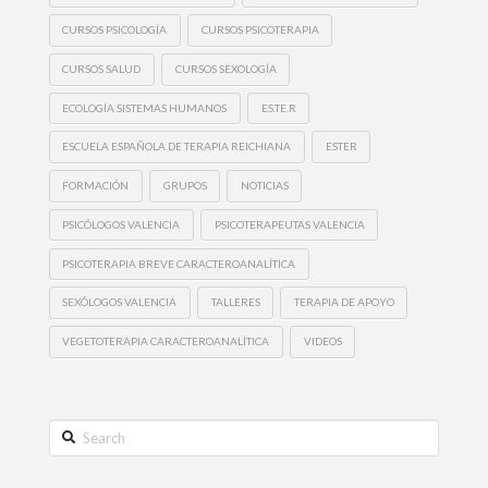
CURSOS PSICOLOGÍA
CURSOS PSICOTERAPIA
CURSOS SALUD
CURSOS SEXOLOGÍA
ECOLOGÍA SISTEMAS HUMANOS
ES.TE.R
ESCUELA ESPAÑOLA DE TERAPIA REICHIANA
ESTER
FORMACIÓN
GRUPOS
NOTICIAS
PSICÓLOGOS VALENCIA
PSICOTERAPEUTAS VALENCIA
PSICOTERAPIA BREVE CARACTEROANALÍTICA
SEXÓLOGOS VALENCIA
TALLERES
TERAPIA DE APOYO
VEGETOTERAPIA CARACTEROANALÍTICA
VIDEOS
Search