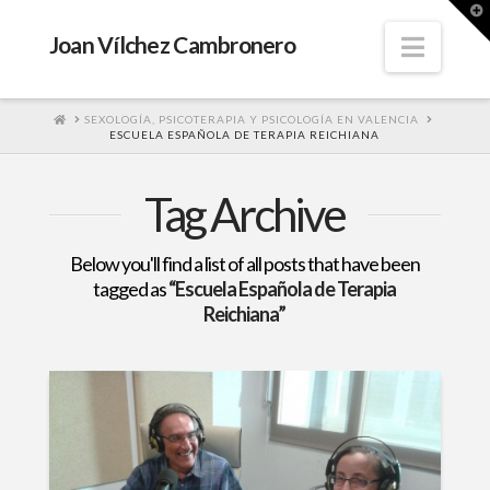
T
t
W
Navig
Joan Vílchez Cambronero
HOME
SEXOLOGÍA, PSICOTERAPIA Y PSICOLOGÍA EN VALENCIA
ESCUELA ESPAÑOLA DE TERAPIA REICHIANA
Tag Archive
Below you'll find a list of all posts that have been
tagged as
“Escuela Española de Terapia
Reichiana”