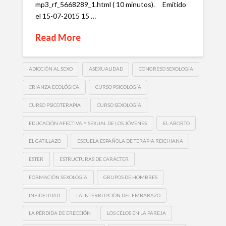
mp3_rf_5668289_1.html ( 10 minutos). Emitido
el 15-07-2015 15 …
Read More
ADICCIÓN AL SEXO
ASEXUALIDAD
CONGRESO SEXOLOGÍA
CRIANZA ECOLÓGICA
CURSO PSICOLOGÍA
CURSO PSICOTERAPIA
CURSO SEXOLOGÍA
EDUCACIÓN AFECTIVA Y SEXUAL DE LOS JÓVENES
EL ABORTO
EL GATILLAZO
ESCUELA ESPAÑOLA DE TERAPIA REICHIANA
ESTER
ESTRUCTURAS DE CARÁCTER
FORMACIÓN SEXOLOGÍA
GRUPOS DE HOMBRES
INFIDELIDAD
LA INTERRUPCIÓN DEL EMBARAZO
LA PÉRDIDA DE ERECCIÓN
LOS CELOS EN LA PAREJA