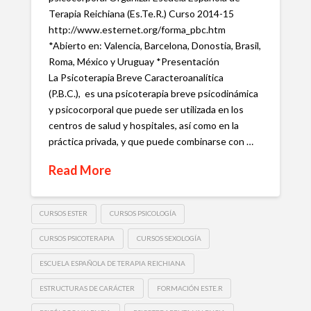
Terapia Reichiana (Es.Te.R.) Curso 2014-15
http://www.esternet.org/forma_pbc.htm
*Abierto en: Valencia, Barcelona, Donostia, Brasil,
Roma, México y Uruguay *Presentación
La Psicoterapia Breve Caracteroanalítica
(P.B.C.), es una psicoterapia breve psicodinámica
y psicocorporal que puede ser utilizada en los
centros de salud y hospitales, así como en la
práctica privada, y que puede combinarse con …
Read More
CURSOS ESTER
CURSOS PSICOLOGÍA
CURSOS PSICOTERAPIA
CURSOS SEXOLOGÍA
ESCUELA ESPAÑOLA DE TERAPIA REICHIANA
ESTRUCTURAS DE CARÁCTER
FORMACIÓN ES.TE.R