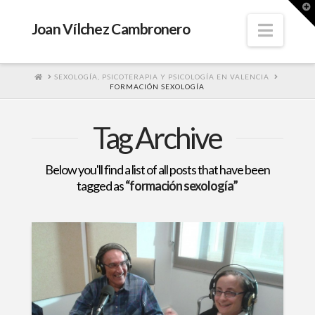
T
t
W
Navig
Joan Vílchez Cambronero
HOME
SEXOLOGÍA, PSICOTERAPIA Y PSICOLOGÍA EN VALENCIA
FORMACIÓN SEXOLOGÍA
Tag Archive
Below you'll find a list of all posts that have been
tagged as
“formación sexología”