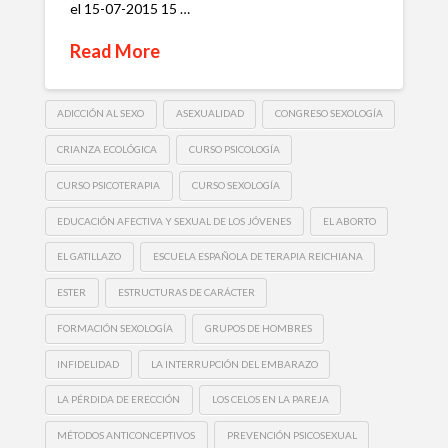
el 15-07-2015 15 …
Read More
ADICCIÓN AL SEXO
ASEXUALIDAD
CONGRESO SEXOLOGÍA
CRIANZA ECOLÓGICA
CURSO PSICOLOGÍA
CURSO PSICOTERAPIA
CURSO SEXOLOGÍA
EDUCACIÓN AFECTIVA Y SEXUAL DE LOS JÓVENES
EL ABORTO
EL GATILLAZO
ESCUELA ESPAÑOLA DE TERAPIA REICHIANA
ESTER
ESTRUCTURAS DE CARÁCTER
FORMACIÓN SEXOLOGÍA
GRUPOS DE HOMBRES
INFIDELIDAD
LA INTERRUPCIÓN DEL EMBARAZO
LA PÉRDIDA DE ERECCIÓN
LOS CELOS EN LA PAREJA
MÉTODOS ANTICONCEPTIVOS
PREVENCIÓN PSICOSEXUAL