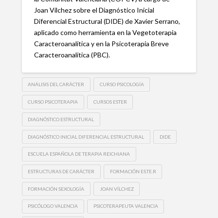
Joan Vílchez sobre el Diagnóstico Inicial
Diferencial Estructural (DIDE) de Xavier Serrano,
aplicado como herramienta en la Vegetoterapia
Caracteroanalítica y en la Psicoterapia Breve
Caracteroanalítica (PBC).
ANÁLISIS DEL CARÁCTER
CURSO PSICOLOGÍA
CURSO PSICOTERAPIA
CURSOS ESTER
DIAGNÓSTICO ESTRUCTURAL
DIAGNÓSTICO INICIAL DIFERENCIAL ESTRUCTURAL
DIDE
ESCUELA ESPAÑOLA DE TERAPIA REICHIANA
ESTRUCTURAS DE CARÁCTER
FORMACIÓN ES.TE.R
FORMACIÓN SEXOLOGÍA
JOAN VÍLCHEZ
PSICÓLOGO VALENCIA
PSICOTERAPEUTA VALENCIA