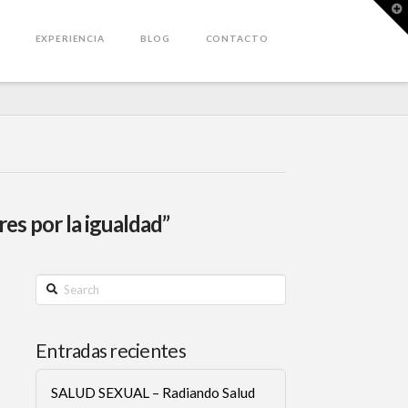
T
t
W
EXPERIENCIA
BLOG
CONTACTO
es por la igualdad”
Search
Entradas recientes
SALUD SEXUAL – Radiando Salud