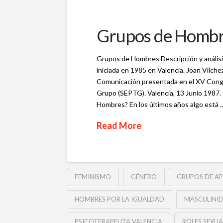
Grupos de Hombre
Grupos de Hombres Descripción y anális
iniciada en 1985 en Valencia. Joan Vílc
Comunicación presentada en el XV Congr
Grupo (SEPTG). Valencia, 13 Junio 198
Hombres? En los últimos años algo está 
Read More
FEMINISMO
GÉNERO
GRUPOS DE A
HOMBRES POR LA IGUALDAD
MASCULINI
PSICOTERAPEUTA VALENCIA
ROLES SEXUA